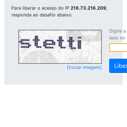
Para liberar o acesso
do IP
216.73.216.209
,
responda ao desafio abaixo.
Digite 
lado no
[trocar imagem]